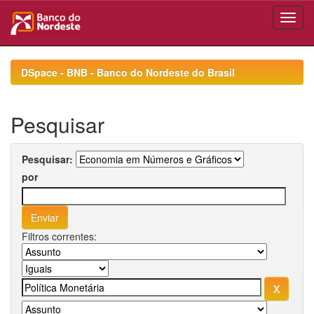
Skip
navigation
DSpace - BNB - Banco do Nordeste do Brasil
Pesquisar
Pesquisar:
por
Filtros correntes: