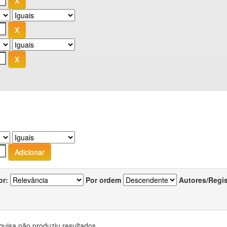
or:
Por ordem
Autores/Regi
quisa não produziu resultados.