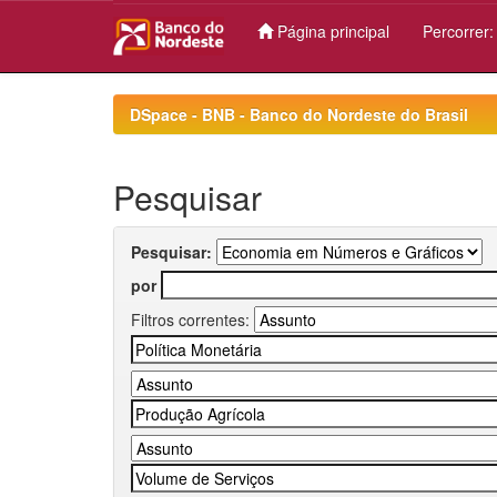
Página principal
Percorrer
Skip
navigation
DSpace - BNB - Banco do Nordeste do Brasil
Pesquisar
Pesquisar:
por
Filtros correntes: