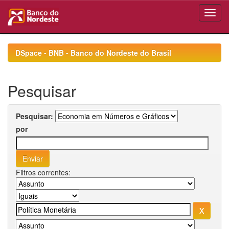
Skip
navigation
DSpace - BNB - Banco do Nordeste do Brasil
Pesquisar
Pesquisar:
por
Filtros correntes: