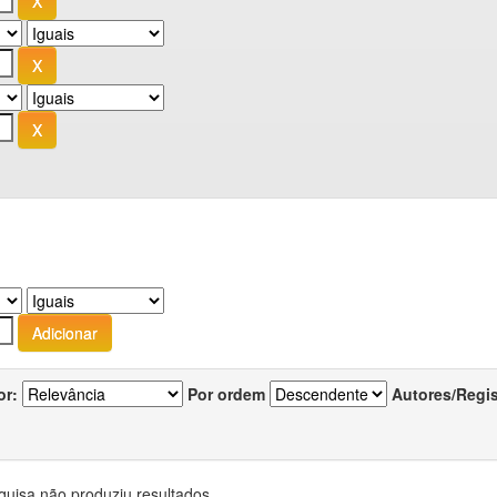
or:
Por ordem
Autores/Regi
quisa não produziu resultados.