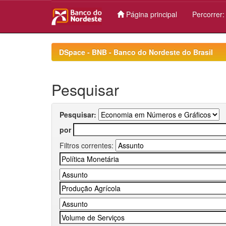
Página principal
Percorrer
Skip
navigation
DSpace - BNB - Banco do Nordeste do Brasil
Pesquisar
Pesquisar:
por
Filtros correntes: