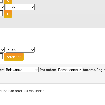
or:
Por ordem
Autores/Regi
quisa não produziu resultados.