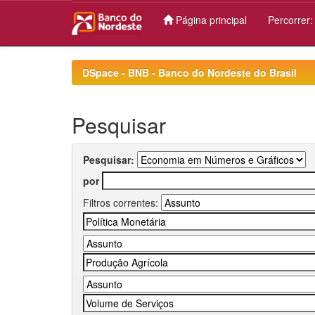
Página principal
Percorrer
Skip
navigation
DSpace - BNB - Banco do Nordeste do Brasil
Pesquisar
Pesquisar:
por
Filtros correntes: