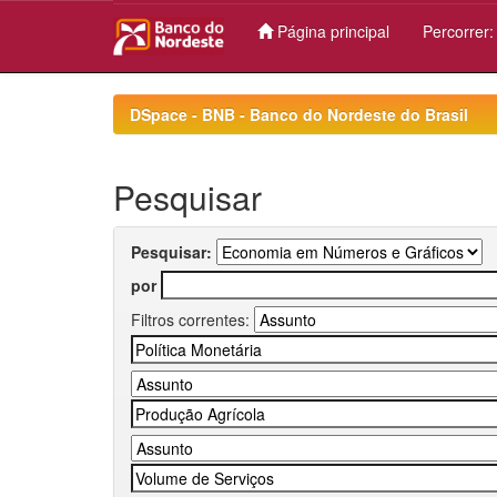
Página principal
Percorrer
Skip
navigation
DSpace - BNB - Banco do Nordeste do Brasil
Pesquisar
Pesquisar:
por
Filtros correntes: