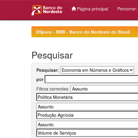
Página principal
Percorrer
Skip
navigation
DSpace - BNB - Banco do Nordeste do Brasil
Pesquisar
Pesquisar:
por
Filtros correntes: