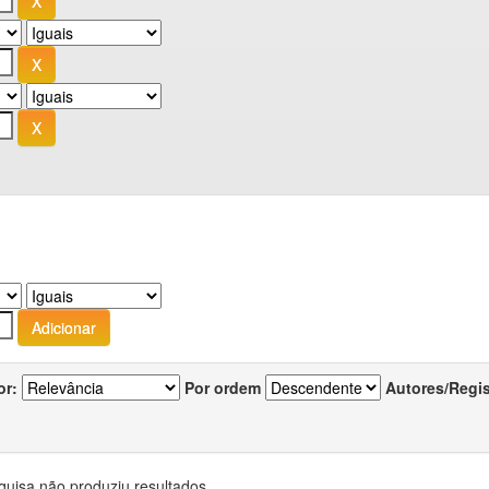
or:
Por ordem
Autores/Regi
quisa não produziu resultados.