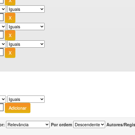
or:
Por ordem
Autores/Regi