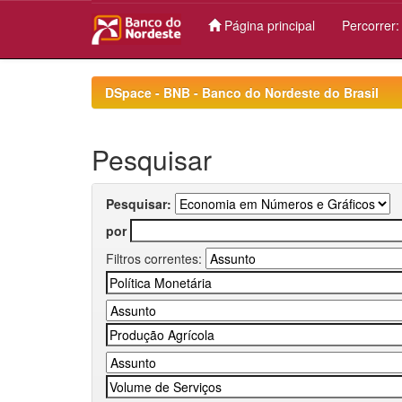
Página principal
Percorrer
Skip
navigation
DSpace - BNB - Banco do Nordeste do Brasil
Pesquisar
Pesquisar:
por
Filtros correntes: