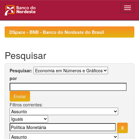
Skip
navigation
DSpace - BNB - Banco do Nordeste do Brasil
Pesquisar
Pesquisar:
por
Filtros correntes: