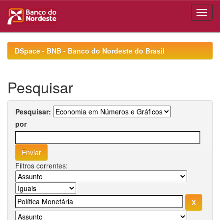
Skip
navigation
DSpace - BNB - Banco do Nordeste do Brasil
Pesquisar
Pesquisar:
por
Filtros correntes: