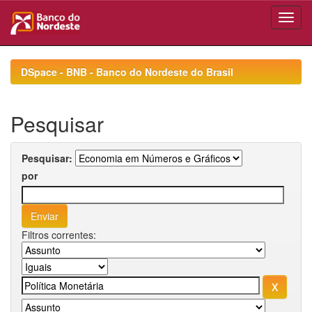
Skip
navigation
DSpace - BNB - Banco do Nordeste do Brasil
Pesquisar
Pesquisar:
por
Filtros correntes: