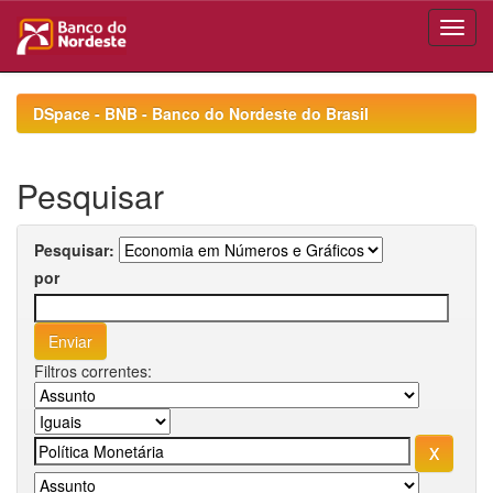
Skip
navigation
DSpace - BNB - Banco do Nordeste do Brasil
Pesquisar
Pesquisar:
por
Filtros correntes: