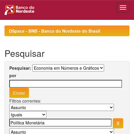
Skip
navigation
DSpace - BNB - Banco do Nordeste do Brasil
Pesquisar
Pesquisar:
por
Filtros correntes: