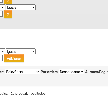
or:
Por ordem
Autores/Regi
quisa não produziu resultados.