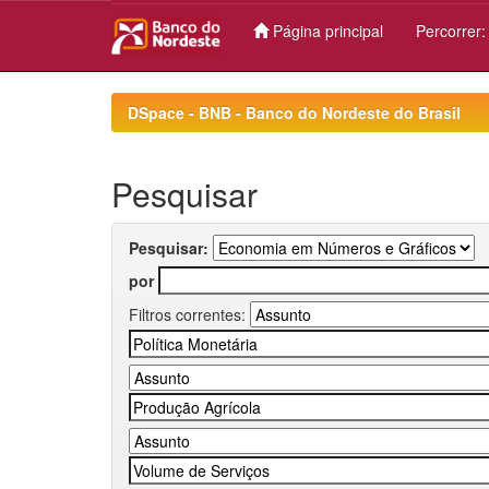
Página principal
Percorrer
Skip
navigation
DSpace - BNB - Banco do Nordeste do Brasil
Pesquisar
Pesquisar:
por
Filtros correntes: