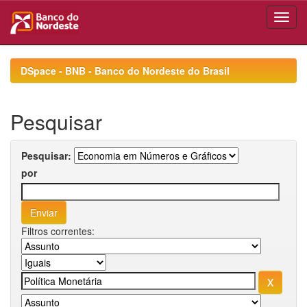
Skip
navigation
DSpace - BNB - Banco do Nordeste do Brasil
Pesquisar
Pesquisar:
por
Filtros correntes: