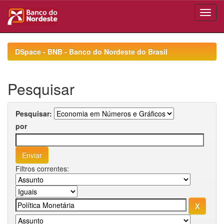
Skip
navigation
DSpace - BNB - Banco do Nordeste do Brasil
Pesquisar
Pesquisar:
por
Filtros correntes: