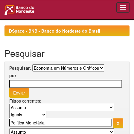
Skip
navigation
DSpace - BNB - Banco do Nordeste do Brasil
Pesquisar
Pesquisar:
por
Filtros correntes: