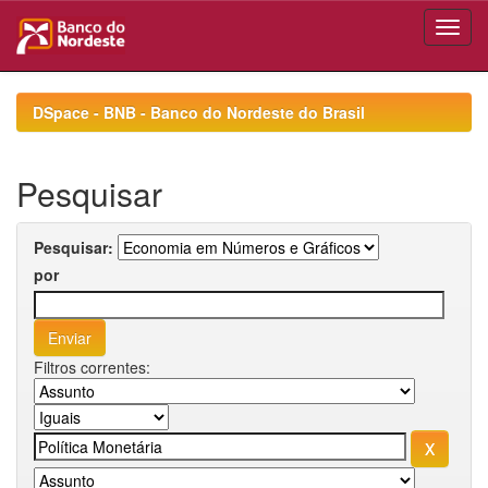
Skip
navigation
DSpace - BNB - Banco do Nordeste do Brasil
Pesquisar
Pesquisar:
por
Filtros correntes: