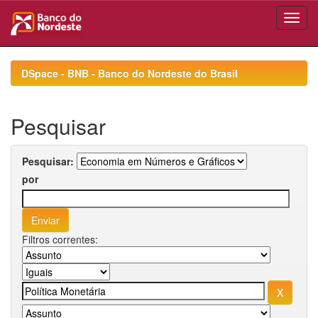
Skip
navigation
DSpace - BNB - Banco do Nordeste do Brasil
Pesquisar
Pesquisar:
por
Filtros correntes: