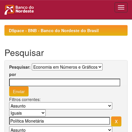
Skip
navigation
DSpace - BNB - Banco do Nordeste do Brasil
Pesquisar
Pesquisar:
por
Filtros correntes: