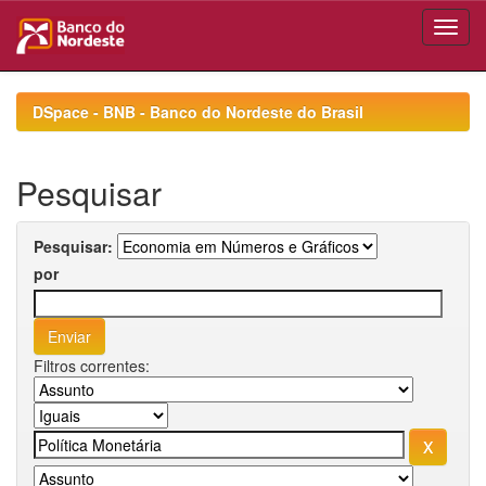
Skip
navigation
DSpace - BNB - Banco do Nordeste do Brasil
Pesquisar
Pesquisar:
por
Filtros correntes: