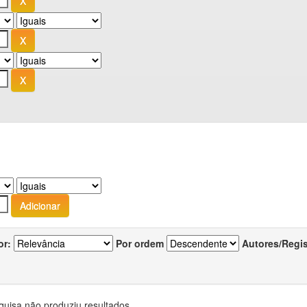
or:
Por ordem
Autores/Regi
quisa não produziu resultados.