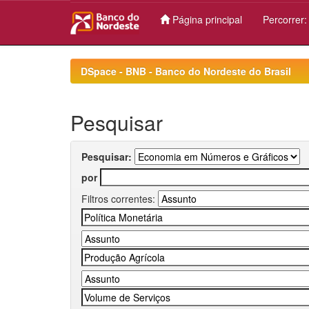
Página principal
Percorrer
Skip
navigation
DSpace - BNB - Banco do Nordeste do Brasil
Pesquisar
Pesquisar:
por
Filtros correntes: