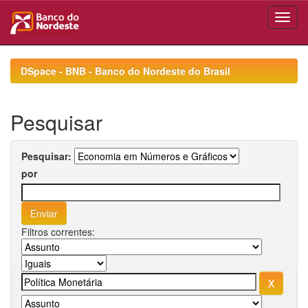
Skip
navigation
DSpace - BNB - Banco do Nordeste do Brasil
Pesquisar
Pesquisar:
por
Filtros correntes: