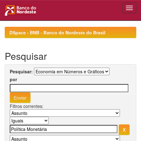
Skip
navigation
DSpace - BNB - Banco do Nordeste do Brasil
Pesquisar
Pesquisar:
por
Filtros correntes: