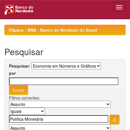
Skip
navigation
DSpace - BNB - Banco do Nordeste do Brasil
Pesquisar
Pesquisar:
por
Filtros correntes: