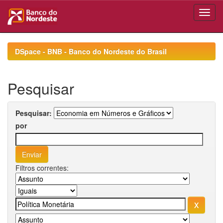
Skip
navigation
DSpace - BNB - Banco do Nordeste do Brasil
Pesquisar
Pesquisar:
por
Filtros correntes: