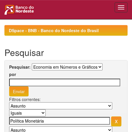
Skip
navigation
DSpace - BNB - Banco do Nordeste do Brasil
Pesquisar
Pesquisar:
por
Filtros correntes: