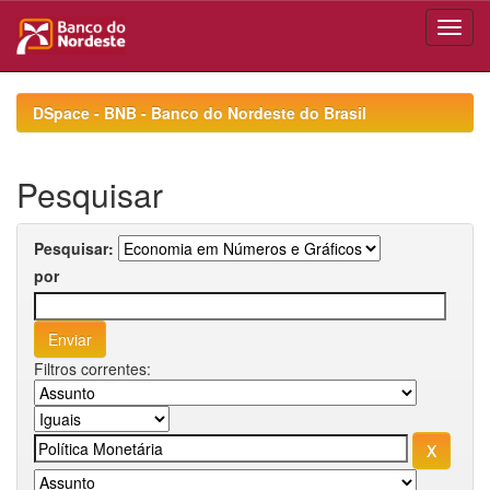
Skip
navigation
DSpace - BNB - Banco do Nordeste do Brasil
Pesquisar
Pesquisar:
por
Filtros correntes: