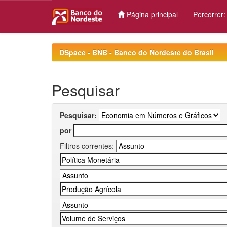
Página principal
Percorrer
Skip
navigation
DSpace - BNB - Banco do Nordeste do Brasil
Pesquisar
Pesquisar:
por
Filtros correntes: