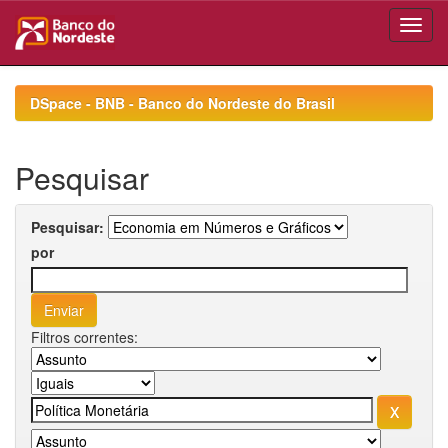
Skip
navigation
DSpace - BNB - Banco do Nordeste do Brasil
Pesquisar
Pesquisar:
por
Filtros correntes: