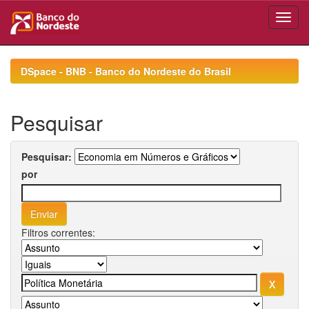
Skip
navigation
DSpace - BNB - Banco do Nordeste do Brasil
Pesquisar
Pesquisar:
por
Filtros correntes: