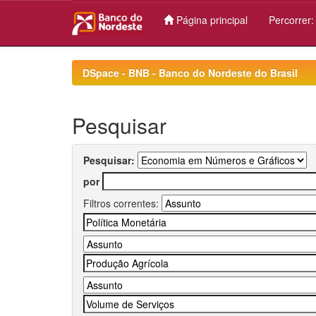
Página principal
Percorrer
Skip
navigation
DSpace - BNB - Banco do Nordeste do Brasil
Pesquisar
Pesquisar:
por
Filtros correntes: