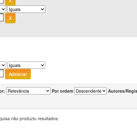
or:
Por ordem
Autores/Regi
quisa não produziu resultados.