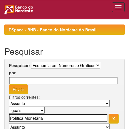
Skip
navigation
DSpace - BNB - Banco do Nordeste do Brasil
Pesquisar
Pesquisar:
por
Filtros correntes: