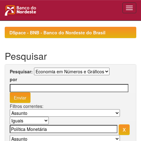
Skip
navigation
DSpace - BNB - Banco do Nordeste do Brasil
Pesquisar
Pesquisar:
por
Filtros correntes: