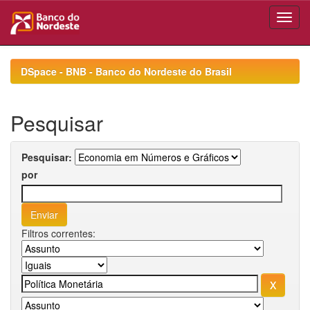
Skip
navigation
DSpace - BNB - Banco do Nordeste do Brasil
Pesquisar
Pesquisar:
por
Filtros correntes: