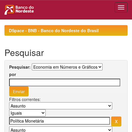
Skip
navigation
DSpace - BNB - Banco do Nordeste do Brasil
Pesquisar
Pesquisar:
por
Filtros correntes: