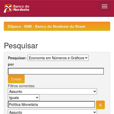
Skip
navigation
DSpace - BNB - Banco do Nordeste do Brasil
Pesquisar
Pesquisar:
por
Filtros correntes: