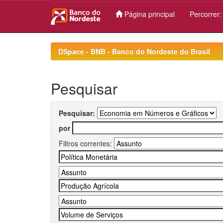
Página principal
Percorrer
Skip
navigation
DSpace - BNB - Banco do Nordeste do Brasil
Pesquisar
Pesquisar:
por
Filtros correntes: