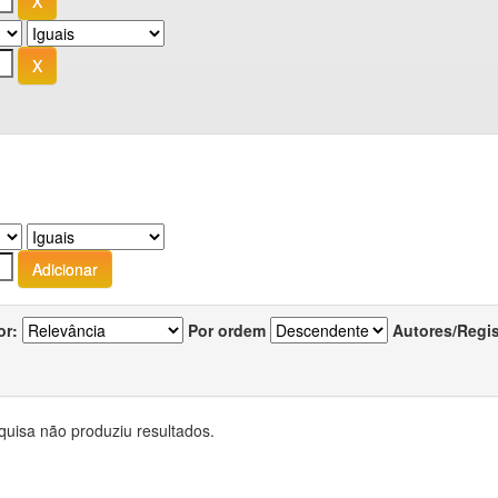
or:
Por ordem
Autores/Regi
quisa não produziu resultados.