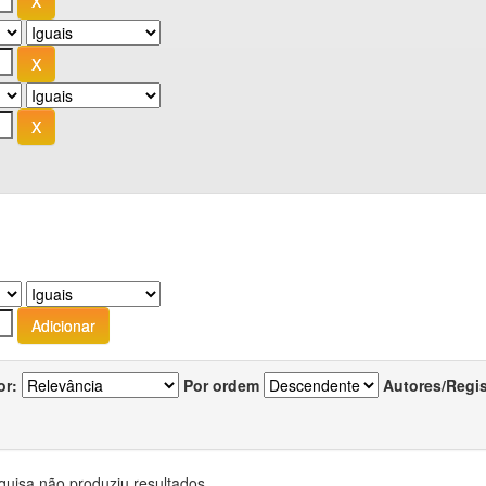
or:
Por ordem
Autores/Regi
quisa não produziu resultados.