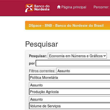
Página principal
Percorrer
Skip
navigation
DSpace - BNB - Banco do Nordeste do Brasil
Pesquisar
Pesquisar:
por
Filtros correntes: