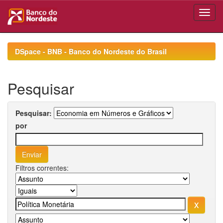
Skip
navigation
DSpace - BNB - Banco do Nordeste do Brasil
Pesquisar
Pesquisar:
por
Filtros correntes: