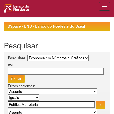
Skip
navigation
DSpace - BNB - Banco do Nordeste do Brasil
Pesquisar
Pesquisar:
por
Filtros correntes: