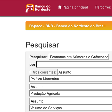
Página principal
Percorrer
Skip
navigation
DSpace - BNB - Banco do Nordeste do Brasil
Pesquisar
Pesquisar:
por
Filtros correntes: