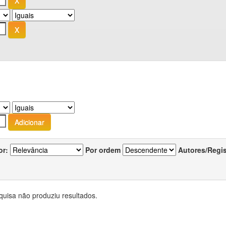
or:
Por ordem
Autores/Regi
quisa não produziu resultados.