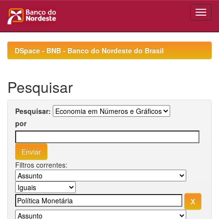
Skip
navigation
DSpace - BNB - Banco do Nordeste do Brasil
Pesquisar
Pesquisar:
por
Filtros correntes: