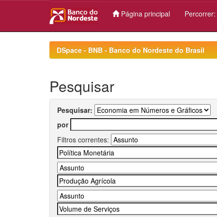
Página principal
Percorrer
Skip
navigation
DSpace - BNB - Banco do Nordeste do Brasil
Pesquisar
Pesquisar:
por
Filtros correntes: