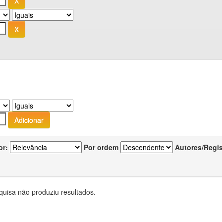
or:
Por ordem
Autores/Regi
quisa não produziu resultados.