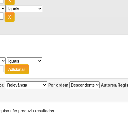
or:
Por ordem
Autores/Regi
quisa não produziu resultados.