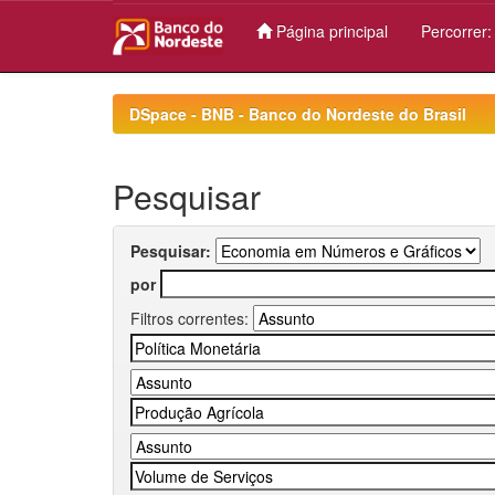
Página principal
Percorrer
Skip
navigation
DSpace - BNB - Banco do Nordeste do Brasil
Pesquisar
Pesquisar:
por
Filtros correntes: