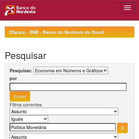
Skip
navigation
DSpace - BNB - Banco do Nordeste do Brasil
Pesquisar
Pesquisar:
por
Filtros correntes: