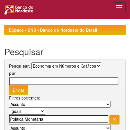
Skip
navigation
DSpace - BNB - Banco do Nordeste do Brasil
Pesquisar
Pesquisar:
por
Filtros correntes: