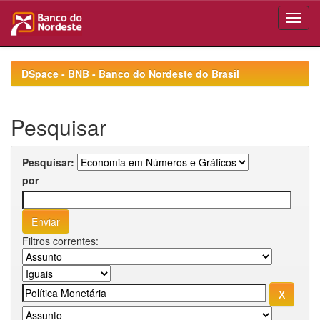
Skip
navigation
DSpace - BNB - Banco do Nordeste do Brasil
Pesquisar
Pesquisar:
por
Filtros correntes: