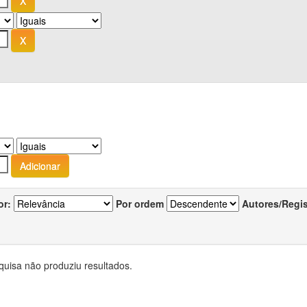
or:
Por ordem
Autores/Regi
quisa não produziu resultados.