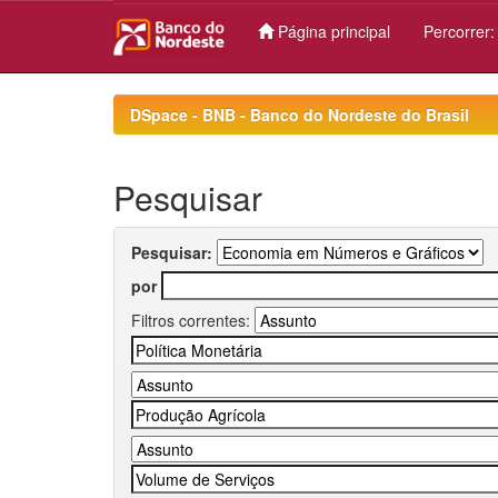
Página principal
Percorrer
Skip
navigation
DSpace - BNB - Banco do Nordeste do Brasil
Pesquisar
Pesquisar:
por
Filtros correntes: