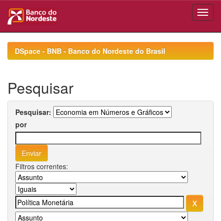
Skip
navigation
DSpace - BNB - Banco do Nordeste do Brasil
Pesquisar
Pesquisar:
por
Filtros correntes: